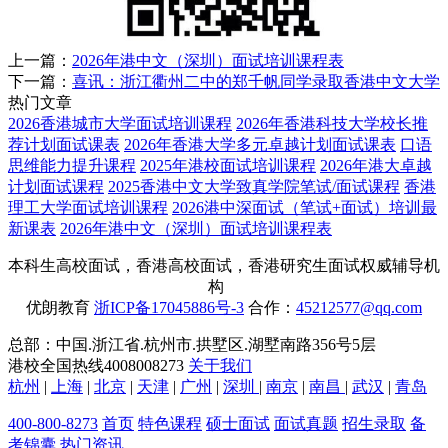
上一篇：
2026年港中文（深圳）面试培训课程表
下一篇：
喜讯：浙江衢州二中的郑千帆同学录取香港中文大学
热门文章
2026香港城市大学面试培训课程
2026年香港科技大学校长推
荐计划面试课表
2026年香港大学多元卓越计划面试课表
口语
思维能力提升课程
2025年港校面试培训课程
2026年港大卓越
计划面试课程
2025香港中文大学致真学院笔试/面试课程
香港
理工大学面试培训课程
2026港中深面试（笔试+面试）培训最
新课表
2026年港中文（深圳）面试培训课程表
本科生高校面试，香港高校面试，香港研究生面试权威辅导机
构
优朗教育
浙ICP备17045886号-3
合作：
45212577@qq.com
总部：中国.浙江省.杭州市.拱墅区.湖墅南路356号5层
港校全国热线4008008273
关于我们
杭州
|
上海
|
北京
|
天津
|
广州
|
深圳
|
南京
|
南昌
|
武汉
|
青岛
400-800-8273
首页
特色课程
硕士面试
面试真题
招生录取
备
考锦囊
热门资讯