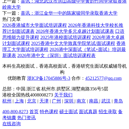
上一篇：
喜讯：湖北武汉市洪山高级中学黄韵竹同学录取香港
岭南大学
下一篇：
喜讯：浙江金华一中的陈家骏同学录取香港大学
热门文章
2026香港城市大学面试培训课程
2026年香港科技大学校长推
荐计划面试课表
2026年香港大学多元卓越计划面试课表
口语
思维能力提升课程
2025年港校面试培训课程
2026年港大卓越
计划面试课程
2025香港中文大学致真学院笔试/面试课程
香港
理工大学面试培训课程
2026港中深面试（笔试+面试）培训最
新课表
2026年港中文（深圳）面试培训课程表
本科生高校面试，香港高校面试，香港研究生面试权威辅导机
构
优朗教育
浙ICP备17045886号-3
合作：
45212577@qq.com
总部：中国.浙江省.杭州市.拱墅区.湖墅南路356号5层
港校全国热线4008008273
关于我们
杭州
|
上海
|
北京
|
天津
|
广州
|
深圳
|
南京
|
南昌
|
武汉
|
青岛
400-800-8273
首页
特色课程
硕士面试
面试真题
招生录取
备
考锦囊
热门资讯
在线咨询